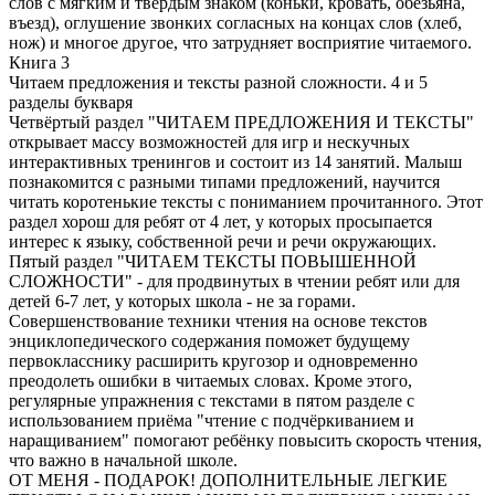
слов с мягким и твёрдым знаком (коньки, кровать, обезьяна,
въезд), оглушение звонких согласных на концах слов (хлеб,
нож) и многое другое, что затрудняет восприятие читаемого.
Книга 3
Читаем предложения и тексты разной сложности. 4 и 5
разделы букваря
Четвёртый раздел "ЧИТАЕМ ПРЕДЛОЖЕНИЯ И ТЕКСТЫ"
открывает массу возможностей для игр и нескучных
интерактивных тренингов и состоит из 14 занятий. Малыш
познакомится с разными типами предложений, научится
читать коротенькие тексты с пониманием прочитанного. Этот
раздел хорош для ребят от 4 лет, у которых просыпается
интерес к языку, собственной речи и речи окружающих.
Пятый раздел "ЧИТАЕМ ТЕКСТЫ ПОВЫШЕННОЙ
СЛОЖНОСТИ" - для продвинутых в чтении ребят или для
детей 6-7 лет, у которых школа - не за горами.
Совершенствование техники чтения на основе текстов
энциклопедического содержания поможет будущему
первокласснику расширить кругозор и одновременно
преодолеть ошибки в читаемых словах. Кроме этого,
регулярные упражнения с текстами в пятом разделе с
использованием приёма "чтение с подчёркиванием и
наращиванием" помогают ребёнку повысить скорость чтения,
что важно в начальной школе.
ОТ МЕНЯ - ПОДАРОК! ДОПОЛНИТЕЛЬНЫЕ ЛЕГКИЕ