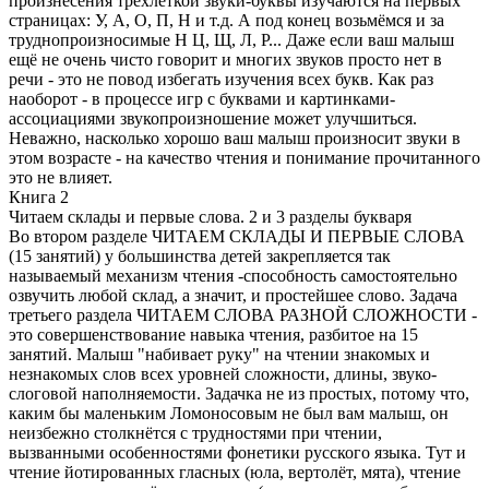
произнесения трёхлеткой звуки-буквы изучаются на первых
страницах: У, А, О, П, Н и т.д. А под конец возьмёмся и за
труднопроизносимые Н Ц, Щ, Л, Р... Даже если ваш малыш
ещё не очень чисто говорит и многих звуков просто нет в
речи - это не повод избегать изучения всех букв. Как раз
наоборот - в процессе игр с буквами и картинками-
ассоциациями звукопроизношение может улучшиться.
Неважно, насколько хорошо ваш малыш произносит звуки в
этом возрасте - на качество чтения и понимание прочитанного
это не влияет.
Книга 2
Читаем склады и первые слова. 2 и 3 разделы букваря
Во втором разделе ЧИТАЕМ СКЛАДЫ И ПЕРВЫЕ СЛОВА
(15 занятий) у большинства детей закрепляется так
называемый механизм чтения -способность самостоятельно
озвучить любой склад, а значит, и простейшее слово. Задача
третьего раздела ЧИТАЕМ СЛОВА РАЗНОЙ СЛОЖНОСТИ -
это совершенствование навыка чтения, разбитое на 15
занятий. Малыш "набивает руку" на чтении знакомых и
незнакомых слов всех уровней сложности, длины, звуко-
слоговой наполняемости. Задачка не из простых, потому что,
каким бы маленьким Ломоносовым не был вам малыш, он
неизбежно столкнётся с трудностями при чтении,
вызванными особенностями фонетики русского языка. Тут и
чтение йотированных гласных (юла, вертолёт, мята), чтение