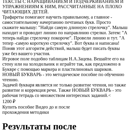
ТЕКСТЫ С НАРАЩИВАНИЕМ И ПОДЧЕРКИВАНИЕМ И
УПРАЖНЕНИЯМ К НИМ, РАССЧИТАННЫЕ НА ПЛОХО
ЧИТАЮЩИХ ДЕТЕЙ.
Трафареты помогают научить правильному, а главное -
самостоятельному начертанию печтаных букв. Просто
скажите малышу: "Найди самую длинную стрелочку". Малыш
находит и проводит линию по направлнию стрелки. Затем: "А
теперь найди стрелочку покороче". Провели линию и тут. "А
тепер -самую короткую стрелочку". Вот буква и написана!
Поняв этот алгоритм действий, малыш будет писать буквы
уже без вашего участия.
Игровое поле подобно таблицам Н.А.Зацева. Вешайте его на
стену или на холодильник и играйте так, как предложено в
Буквре с помощью маркера и пластилиновых шариков.
НОВЫЙ БУКВАРЬ - это методическое пособие по обучению
чтению.
Задачей букваря является не только развитие чтения, но также
развитие и коррекция речи. Также НОВЫЙ БУКВАРЬ - это
рабочая тетрадь со множеством интересных заданий.<
1200 ₽
Купить пособие
Видео до и после
прохождения методики
Результаты после